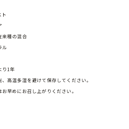
スト
ア
在来種の混合
ラル
より1年
光、高温多湿を避けて保存してください。
はお早めにお召し上がりください。