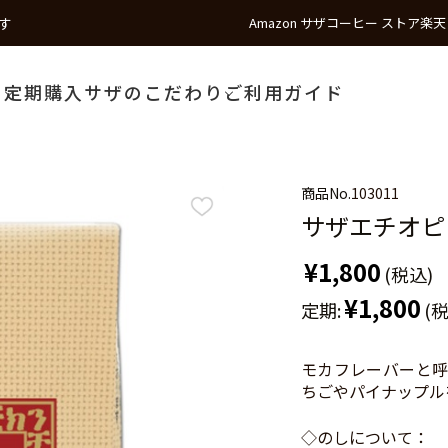
す
Amazon サザコーヒー ストア
楽天
う
定期購入
サザのこだわり
ご利用ガイド
商品No.
103011
サザエチオピアモ
¥1,800
(税込)
¥1,800
定期:
(
モカフレーバーと呼
ちごやパイナップル
◇のしについて：