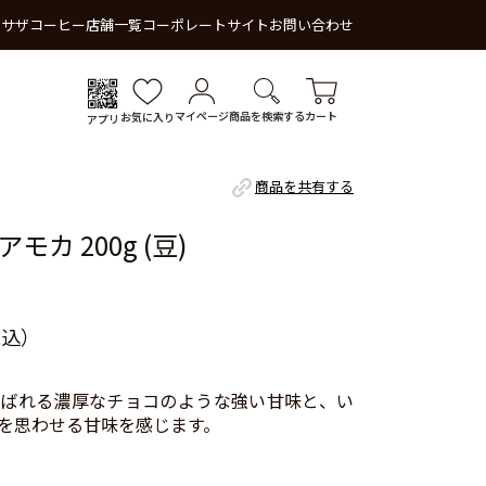
 サザコーヒー
店舗一覧
コーポレートサイト
お問い合わせ
マイページ
商品を検索する
カート
お気に入り
アプリ
商品を共有する
カ 200g (豆)
税込）
ばれる濃厚なチョコのような強い甘味と、い
を思わせる甘味を感じます。