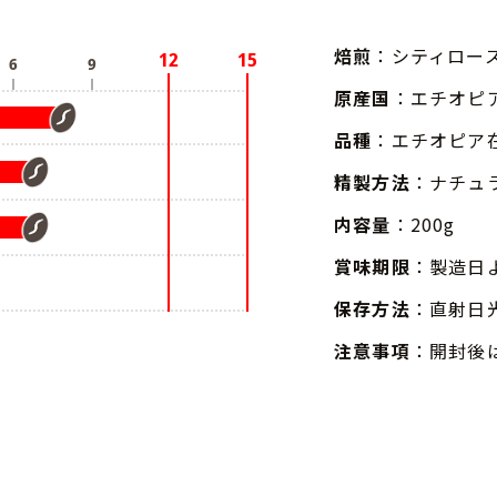
焙煎
：シティロー
原産国
：エチオピ
品種
：エチオピア
精製方法
：ナチュ
内容量
：200g
賞味期限
：製造日
保存方法
：直射日
注意事項
：開封後