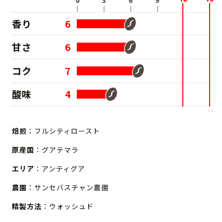
香り
6
甘さ
6
コク
7
酸味
4
焙煎
：フルシティロースト
原産国
：グアテマラ
エリア
：アンティグア
農園
：サンセバスチャン農園
精製方法
：ウォッシュド