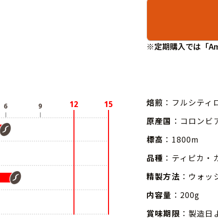
※定期購入では「Am
焙煎
：フルシティ
原産国
：コロンビ
標高
：1800m
品種
：ティピカ・
精製方法
：ウォッ
内容量
：200g
賞味期限
：製造日