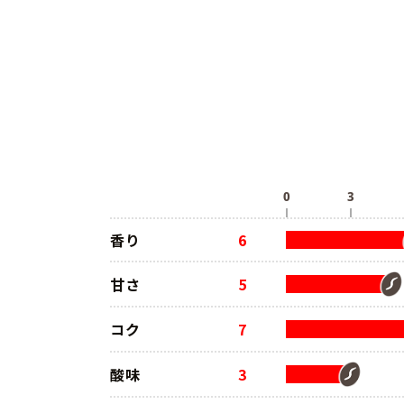
香り
6
甘さ
5
コク
7
酸味
3