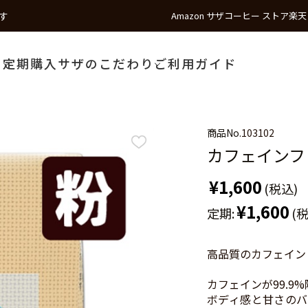
す
Amazon サザコーヒー ストア
楽天
う
定期購入
サザのこだわり
ご利用ガイド
商品No.
103102
カフェインフリー
¥1,600
(税込)
¥1,600
定期:
(
高品質のカフェイン
カフェインが99.9
ボディ感と甘さのバ