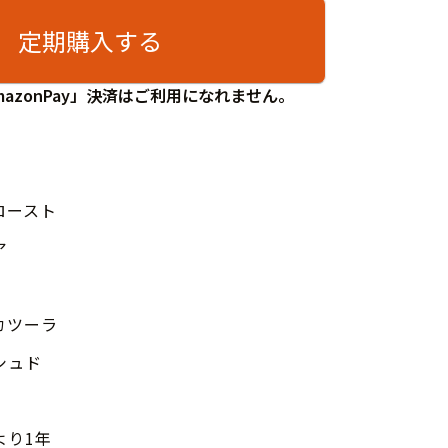
定期購入する
azonPay」決済はご利用になれません。
ロースト
ア
カツーラ
シュド
より1年