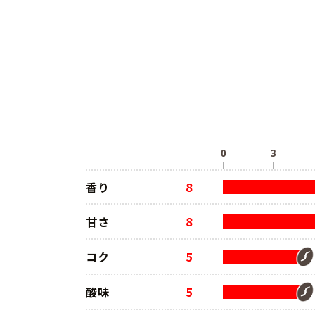
香り
8
甘さ
8
コク
5
酸味
5