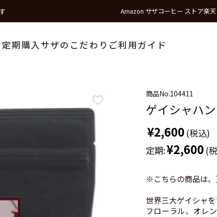
す
Amazon サザコーヒー ストア
楽天
う
定期購入
サザのこだわり
ご利用ガイド
商品No.
104411
ゲイシャハンター
¥2,600
(税込)
¥2,600
定期:
(
※こちらの商品は、
世界三大ゲイシャを
フローラル、オレン