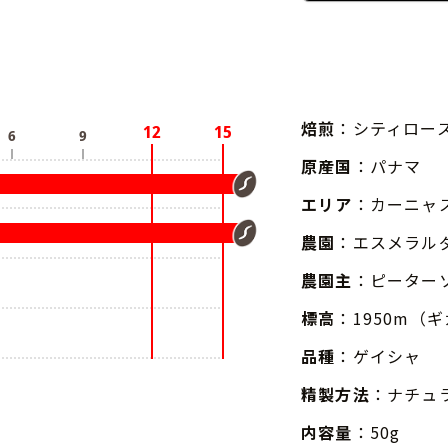
焙煎
：シティロー
原産国
：パナマ
エリア
：カーニャ
農園
：エスメラル
農園主
：ピーターソン
標高
：1950m（
品種
：ゲイシャ
精製方法
：ナチュ
内容量
：50g