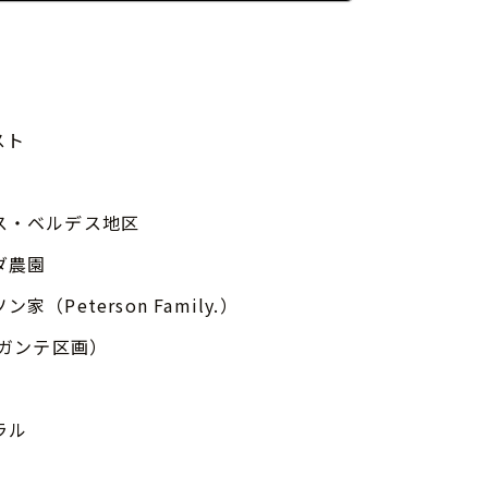
スト
ス・ベルデス地区
ダ農園
家（Peterson Family.）
ギガンテ区画）
ラル