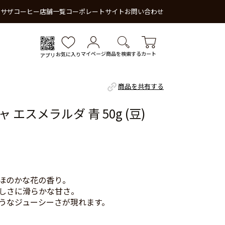
 サザコーヒー
店舗一覧
コーポレートサイト
お問い合わせ
マイページ
商品を検索する
カート
お気に入り
アプリ
商品を共有する
エスメラルダ 青 50g (豆)
ほのかな花の香り。
しさに滑らかな甘さ。
うなジューシーさが現れます。