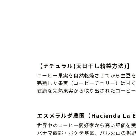
【ナチュラル(天日干し精製方法)】
コーヒー果実を自然乾燥させてから生豆
完熟した果実（コーヒーチェリー）は甘
健康な完熟果実から取り出されたコーヒー
エスメラルダ農園（Hacienda La E
世界中のコーヒー愛好家から高い評価を受
パナマ西部・ボケテ地区、バル火山の裾野