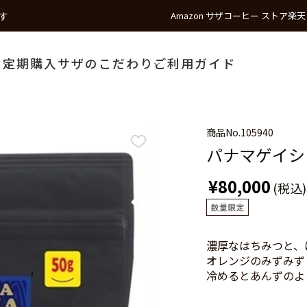
す
Amazon サザコーヒー ストア
楽天
う
定期購入
サザのこだわり
ご利用ガイド
商品No.
105940
パナマゲイシャ 
¥80,000
(税込)
濃厚なはちみつと、
オレンジのみずみず
冷めるとあんずのよ