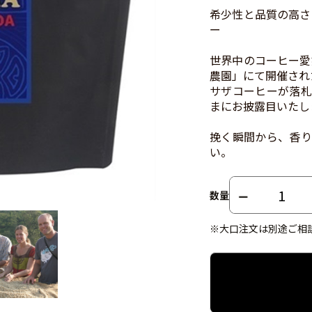
希少性と品質の高さ
ー
世界中のコーヒー愛
農園」にて開催され
サザコーヒーが落札
まにお披露目いたし
挽く瞬間から、香り
い。
数量
※大口注文は別途ご相