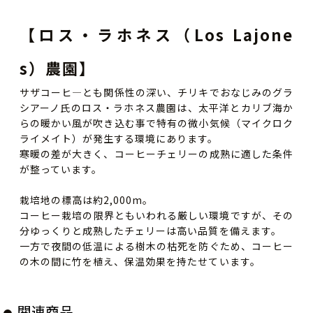
【ロス・ラホネス（Los Lajone
s）農園】
サザコーヒ―とも関係性の深い、チリキでおなじみのグラ
シアーノ氏のロス・ラホネス農園は、太平洋とカリブ海か
らの暖かい風が吹き込む事で特有の微小気候（マイクロク
ライメイト）が発生する環境にあります。
寒暖の差が大きく、コーヒーチェリーの成熟に適した条件
が整っています。
栽培地の標高は約2,000m。
コーヒー栽培の限界ともいわれる厳しい環境ですが、その
分ゆっくりと成熟したチェリーは高い品質を備えます。
一方で夜間の低温による樹木の枯死を防ぐため、コーヒー
の木の間に竹を植え、保温効果を持たせています。
関連商品