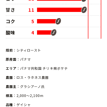
甘さ
11
コク
5
酸味
4
焙煎
：シティロースト
原産国
：パナマ
エリア
：パナマ共和国 チリキ県ボケテ
農園
：ロス・ラホネス農園
農園主
：グラシアーノ氏
標高
：2,000～2,100m
品種
：ゲイシャ