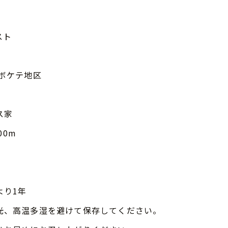
スト
 ボケテ地区
ス家
00m
より1年
光、高温多湿を避けて保存してください。