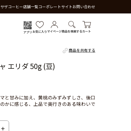
 サザコーヒー
店舗一覧
コーポレートサイト
お問い合わせ
マイページ
商品を検索する
カート
お気に入り
アプリ
商品を共有する
エリダ 50g (豆)
マと甘みに加え、黄桃のみずみずしさ、後口
のかに感じる、上品で奥行きのある味わいで