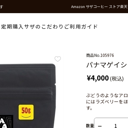
す
Amazon サザコーヒー ストア
楽天
う
定期購入
サザのこだわり
ご利用ガイド
商品No.
105976
パナマゲイシャ 
¥4,000
(税込)
ぶどうのようなアロ
にはラズベリーをほ
す。
数量