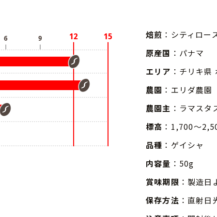
焙煎
：シティロー
原産国
：パナマ
エリア
：チリキ県
農園
：エリダ農園
農園主
：ラマスタ
標高
：1,700～2,5
品種
：ゲイシャ
内容量
：50g
賞味期限
：製造日
保存方法
：直射日