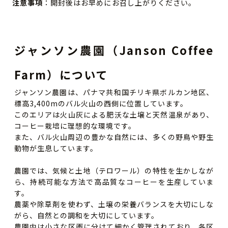
注意事項
：開封後はお早めにお召し上がりください。
ジャンソン農園（Janson Coffee
Farm）について
ジャンソン農園は、パナマ共和国チリキ県ボルカン地区、
標高3,400mのバル火山の西側に位置しています。
このエリアは火山灰による肥沃な土壌と天然温泉があり、
コーヒー栽培に理想的な環境です。
また、バル火山周辺の豊かな自然には、多くの野鳥や野生
動物が生息しています。
農園では、気候と土地（テロワール）の特性を生かしなが
ら、持続可能な方法で高品質なコーヒーを生産していま
す。
農薬や除草剤を使わず、土壌の栄養バランスを大切にしな
がら、自然との調和を大切にしています。
農園内は小さな区画に分けて細かく管理されており、各区