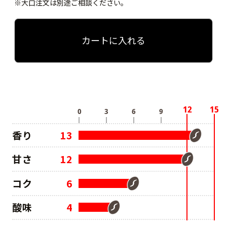
※大口注文は別途ご相談ください。
カートに入れる
香り
13
甘さ
12
コク
6
酸味
4