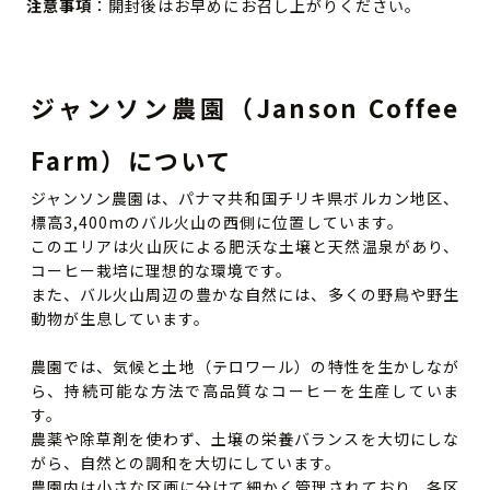
注意事項
：開封後はお早めにお召し上がりください。
ジャンソン農園（Janson Coffee
Farm）について
ジャンソン農園は、パナマ共和国チリキ県ボルカン地区、
標高3,400mのバル火山の西側に位置しています。
このエリアは火山灰による肥沃な土壌と天然温泉があり、
コーヒー栽培に理想的な環境です。
また、バル火山周辺の豊かな自然には、多くの野鳥や野生
動物が生息しています。
農園では、気候と土地（テロワール）の特性を生かしなが
ら、持続可能な方法で高品質なコーヒーを生産していま
す。
農薬や除草剤を使わず、土壌の栄養バランスを大切にしな
がら、自然との調和を大切にしています。
農園内は小さな区画に分けて細かく管理されており、各区