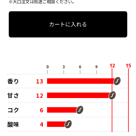
※大口注文は別途ご相談ください。
カートに入れる
香り
13
甘さ
12
コク
6
酸味
4