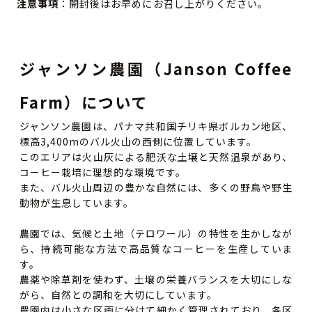
注意事項
：開封後はお早めにお召し上がりください。
ジャンソン農園（Janson Coffee
Farm）について
ジャンソン農園は、パナマ共和国チリキ県ボルカン地区、
標高3,400mのバル火山の西側に位置しています。
このエリアは火山灰による肥沃な土壌と天然温泉があり、
コーヒー栽培に理想的な環境です。
また、バル火山周辺の豊かな自然には、多くの野鳥や野生
動物が生息しています。
農園では、気候と土地（テロワール）の特性を生かしなが
ら、持続可能な方法で高品質なコーヒーを生産していま
す。
農薬や除草剤を使わず、土壌の栄養バランスを大切にしな
がら、自然との調和を大切にしています。
農園内は小さな区画に分けて細かく管理されており、各区