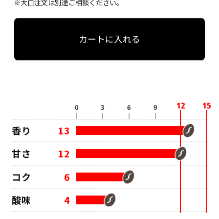
※大口注文は別途ご相談ください。
カートに入れる
香り
13
甘さ
12
コク
6
酸味
4