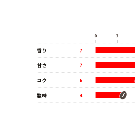
香り
7
甘さ
7
コク
6
酸味
4