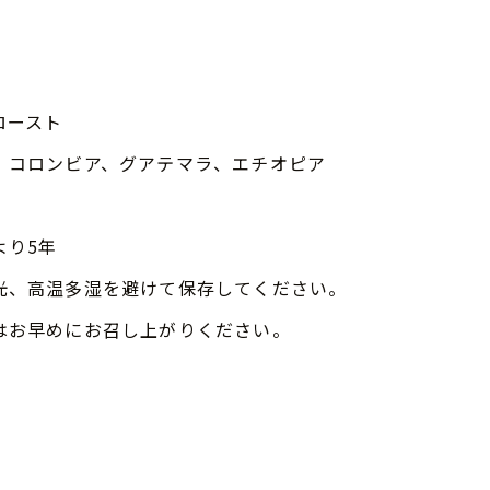
ロースト
、コロンビア、グアテマラ、エチオピア
より5年
光、高温多湿を避けて保存してください。
はお早めにお召し上がりください。