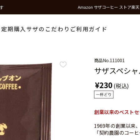
す
Amazon サザコーヒー ストア
楽天
う
定期購入
サザのこだわり
ご利用ガイド
商品No.
111001
サザスペシャ
¥230
(税込)
創業以来のベストセ
1969年の創業以
「契約農園のコーヒ