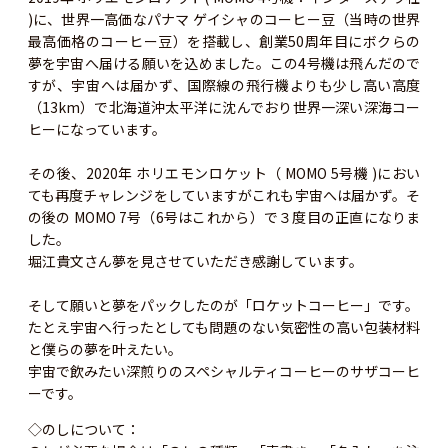
)に、世界一高価なパナマ ゲイシャのコーヒー豆（当時の世界
最高価格のコーヒー豆）を搭載し、創業50周年目にボクらの
夢を宇宙へ届ける願いを込めました。この4号機は飛んだので
すが、宇宙へは届かず、国際線の飛行機よりも少し高い高度
（13km）で北海道沖太平洋に沈んでおり世界一深い深海コー
ヒーになっています。
その後、2020年 ホリエモンロケット（ MOMO 5号機 )におい
ても再度チャレンジをしていますがこれも宇宙へは届かず。そ
の後の MOMO 7号（6号はこれから）で３度目の正直になりま
した。
堀江貴文さん夢を見させていただき感謝しています。
そして願いと夢をパックしたのが「ロケットコーヒー」です。
たとえ宇宙へ行ったとしても問題のない気密性の高い包装材料
と僕らの夢を叶えたい。
宇宙で飲みたい深煎りのスペシャルティコーヒーのサザコーヒ
ーです。
◇のしについて：