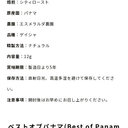
焙煎
：シティロースト
原産国
：パナマ
農園
：エスメラルダ農園
品種
：ゲイシャ
精製方法
：ナチュラル
内容量
：12g
賞味期限
：製造日より5年
保存方法
：直射日光、高温多湿を避けて保存してくださ
い。
注意事項
：開封後はお早めにお召し上がりください。
ベストオブパナマ(Best of Panam