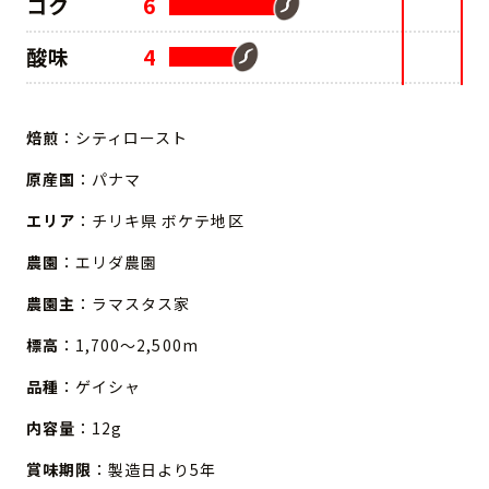
コク
6
酸味
4
焙煎
：シティロースト
原産国
：パナマ
エリア
：チリキ県 ボケテ地区
農園
：エリダ農園
農園主
：ラマスタス家
標高
：1,700～2,500m
品種
：ゲイシャ
内容量
：12g
賞味期限
：製造日より5年