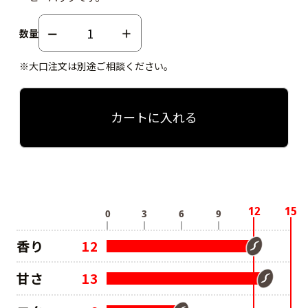
数量
※大口注文は別途ご相談ください。
カートに入れる
香り
12
甘さ
13