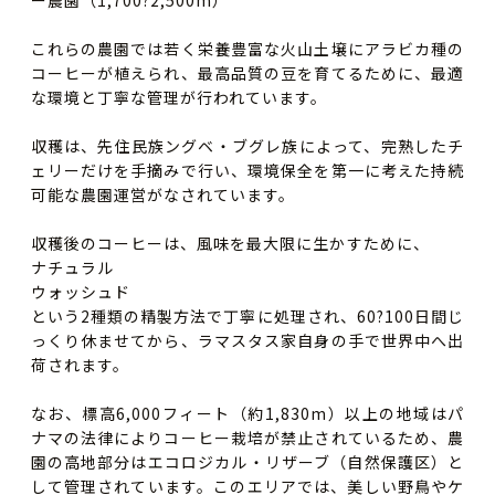
ー農園（1,700?2,500m）
これらの農園では若く栄養豊富な火山土壌にアラビカ種の
コーヒーが植えられ、最高品質の豆を育てるために、最適
な環境と丁寧な管理が行われています。
収穫は、先住民族ングベ・ブグレ族によって、完熟したチ
ェリーだけを手摘みで行い、環境保全を第一に考えた持続
可能な農園運営がなされています。
収穫後のコーヒーは、風味を最大限に生かすために、
ナチュラル
ウォッシュド
という2種類の精製方法で丁寧に処理され、60?100日間じ
っくり休ませてから、ラマスタス家自身の手で世界中へ出
荷されます。
なお、標高6,000フィート（約1,830m）以上の地域はパ
ナマの法律によりコーヒー栽培が禁止されているため、農
園の高地部分はエコロジカル・リザーブ（自然保護区）と
して管理されています。このエリアでは、美しい野鳥やケ