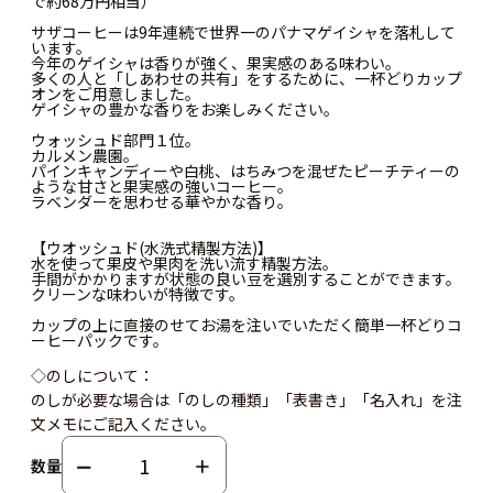
で約68万円相当）
サザコーヒーは9年連続で世界一のパナマゲイシャを落札して
います。
今年のゲイシャは香りが強く、果実感のある味わい。
多くの人と「しあわせの共有」をするために、一杯どりカップ
オンをご用意しました。
ゲイシャの豊かな香りをお楽しみください。
ウォッシュド部門１位。
カルメン農園。
パインキャンディーや白桃、はちみつを混ぜたピーチティーの
ような甘さと果実感の強いコーヒー。
ラベンダーを思わせる華やかな香り。
【ウオッシュド(水洗式精製方法)】
水を使って果皮や果肉を洗い流す精製方法。
手間がかかりますが状態の良い豆を選別することができます。
クリーンな味わいが特徴です。
カップの上に直接のせてお湯を注いでいただく簡単一杯どりコ
ーヒーパックです。
◇のしについて：
のしが必要な場合は「のしの種類」「表書き」「名入れ」を注
文メモにご記入ください。
数量