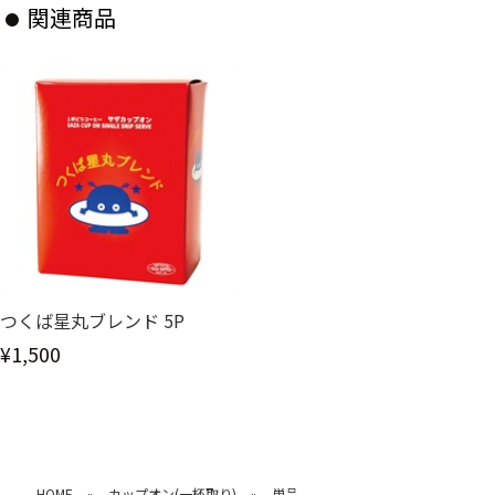
関連商品
つくば星丸ブレンド 5P
¥1,500
HOME
カップオン(一杯取り)
単品
»
»