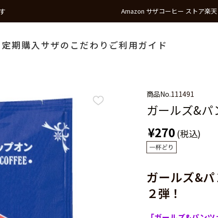
す
Amazon サザコーヒー ストア
楽天
う
定期購入
サザのこだわり
ご利用ガイド
商品No.
111491
ガールズ&パ
¥270
(税込)
ガールズ&パ
２弾！
「ガールズ&パンツ