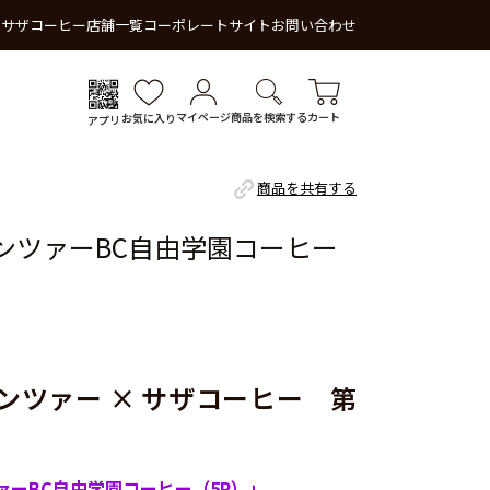
 サザコーヒー
店舗一覧
コーポレートサイト
お問い合わせ
マイページ
商品を検索する
カート
お気に入り
アプリ
商品を共有する
ンツァーBC自由学園コーヒー
ンツァー × サザコーヒー 第
ァーBC自由学園コーヒー（5P）」