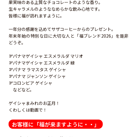
果実味のある上質なチョコレートのような香り。
生キャラメルのようななめらかな飲み心地です。
皆様に福が訪れますように。
一年分の感謝を込めてサザコーヒーからのプレゼント。
年末年始の特別な日に大切な人と「福ブレンド2026」を是非
どうぞ。
🫘パナマゲイシャ エスメラルダ マリオ
🫘パナマゲイシャ エスメラルダ 緑
🫘パナマ ラマスタス ゲイシャ
🫘パナマ ジャンソン ゲイシャ
🫘コロンビア ゲイシャ
などなど。
ゲイシャまみれのお正月！
くわしくは動画で！
お客様に「福が来ますように・・」