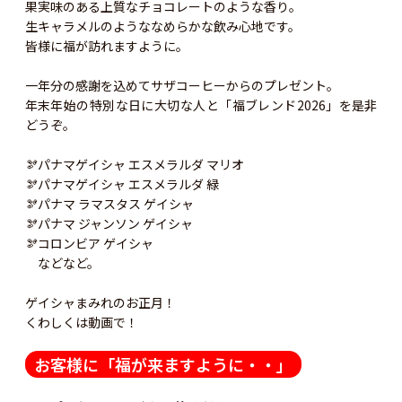
果実味のある上質なチョコレートのような香り。
生キャラメルのようななめらかな飲み心地です。
皆様に福が訪れますように。
一年分の感謝を込めてサザコーヒーからのプレゼント。
年末年始の特別な日に大切な人と「福ブレンド2026」を是非
どうぞ。
🫘パナマゲイシャ エスメラルダ マリオ
🫘パナマゲイシャ エスメラルダ 緑
🫘パナマ ラマスタス ゲイシャ
🫘パナマ ジャンソン ゲイシャ
🫘コロンビア ゲイシャ
などなど。
ゲイシャまみれのお正月！
くわしくは動画で！
お客様に「福が来ますように・・」