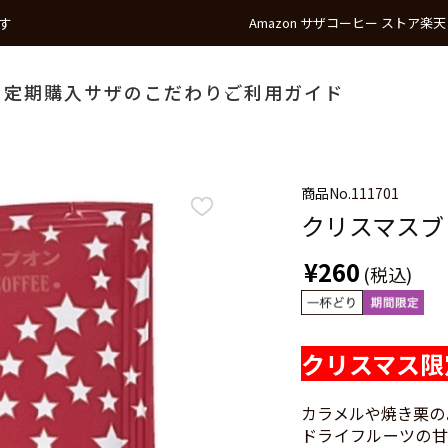
す
Amazon サザコーヒー ストア
楽天
う
定期購入
サザのこだわり
ご利用ガイド
商品No.
111701
クリスマスブ
¥260
(税込)
クリスマス限
カラメルや焼き栗の
ドライフルーツの甘