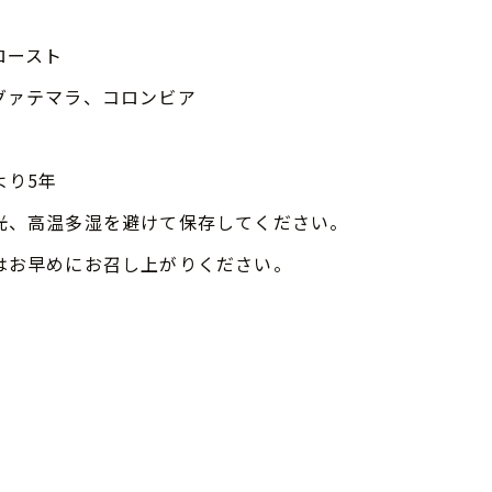
ロースト
グァテマラ、コロンビア
より5年
光、高温多湿を避けて保存してください。
はお早めにお召し上がりください。