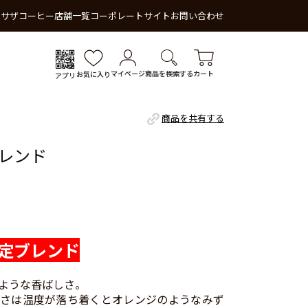
 サザコーヒー
店舗一覧
コーポレートサイト
お問い合わせ
マイページ
商品を検索する
カート
お気に入り
アプリ
商品を共有する
レンド
定ブレンド
ような香ばしさ。
さは温度が落ち着くとオレンジのようなみず