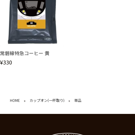
常磐線特急コーヒー 黄
¥330
HOME
カップオン(一杯取り)
単品
»
»