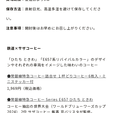
保存方法
：直射日光、高温多湿を避けて保存してくださ
い。
注意事項
：開封後はお早めにお召し上がりください。
鉄道×サザコーヒー
「ひたち ときわ」「E657系リバイバルカラー」のデザイ
ンやそれぞれの車両をイメージした味わいのコーヒー
●常磐線特急コーヒー詰合せ １杯どりコーヒー6枚入・ミ
ニステッカー付
1,969円（税込価格）
●常磐線特急コーヒー Series E657 ひたち ときわ
コーヒー抽出の世界大会（ワールドブリューワーズカップ
2024） 2位 サザコーヒー 飯髙 亘バリスタが監修。