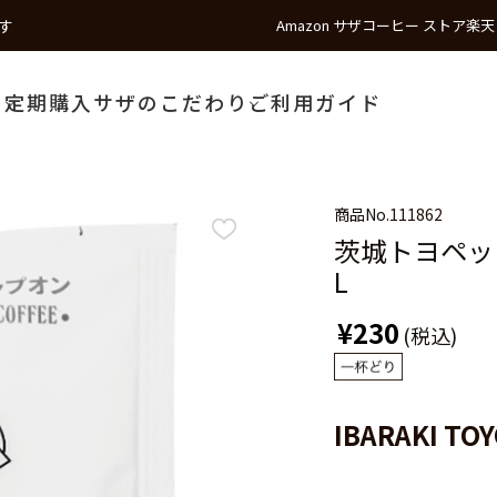
す
Amazon サザコーヒー ストア
楽天
う
定期購入
サザのこだわり
ご利用ガイド
商品No.
111862
茨城トヨペット
L
¥230
(税込)
IBARAKI TO