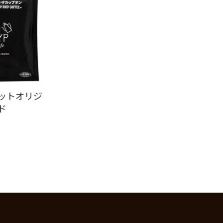
ットオリジ
ド