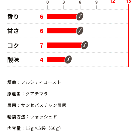
香り
6
甘さ
6
コク
7
酸味
4
焙煎
：フルシティロースト
原産国
：グアテマラ
農園
：サンセバスチャン農園
精製方法
：ウォッシュド
内容量
：12g×5袋（60g）