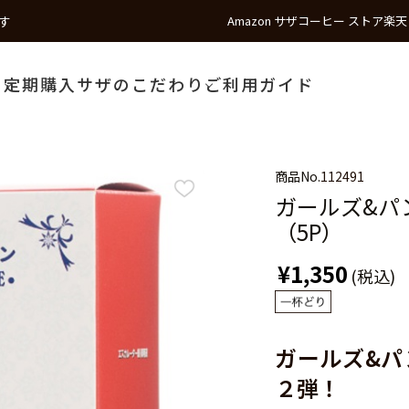
す
Amazon サザコーヒー ストア
楽天
う
定期購入
サザのこだわり
ご利用ガイド
商品No.
112491
ガールズ&パ
（5P）
¥1,350
(税込)
ガールズ&パ
２弾！