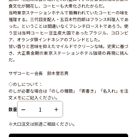
食文化が開花し、コーヒーも大衆化されたからだ。
当時東京ステーションホテルで振舞われていたコーヒーの味を
推理する。三代目支配人・五百木竹四郎はフランス料理人であ
った。ということは間違いなくフレンチローストであろう。使
う豆は当時コーヒー豆生産大国であったブラジル、コロンビ
ア、オランダ領インドネシアのブレンドとした。
甘い香りと苦味を抑えたマイルドでクリーンな味。史実に基づ
き、大正黄金期の東京ステーションホテル珈琲の再現に挑ん
だ。
サザコーヒー会長 鈴木誉志男
◇のしについて：
のしが必要な場合は「のしの種類」「表書き」「名入れ」を注
文メモにご記入ください。
数量
※大口注文は別途ご相談ください。