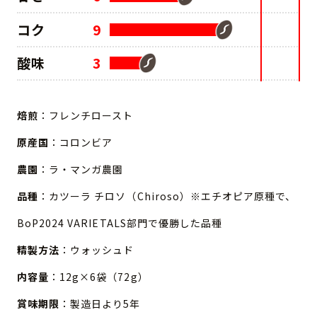
コク
9
酸味
3
焙煎
：フレンチロースト
原産国
：コロンビア
農園
：ラ・マンガ農園
品種
：カツーラ チロソ（Chiroso）※エチオピア原種で、
BoP2024 VARIETALS部門で優勝した品種
精製方法
：ウォッシュド
内容量
：12g×6袋（72g）
賞味期限
：製造日より5年