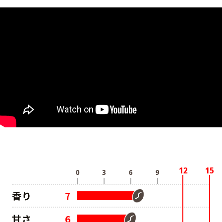
香り
7
甘さ
6