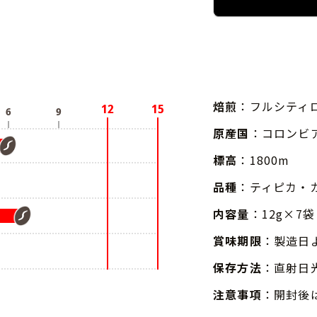
焙煎
：フルシティ
原産国
：コロンビ
標高
：1800m
品種
：ティピカ・
内容量
：12g×7袋
賞味期限
：製造日
保存方法
：直射日
注意事項
：開封後