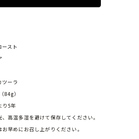
ロースト
ア
カツーラ
（84g）
より5年
光、高温多湿を避けて保存してください。
はお早めにお召し上がりください。