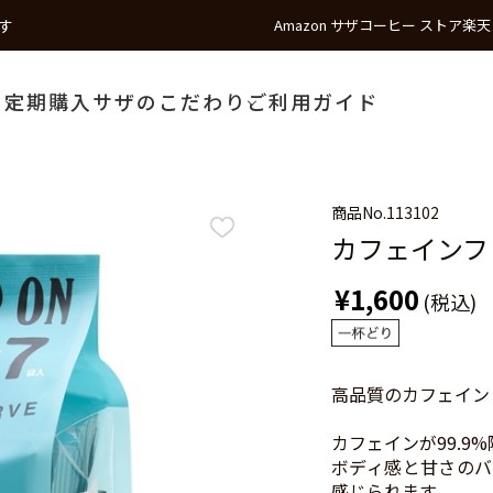
す
Amazon サザコーヒー ストア
楽天
う
定期購入
サザのこだわり
ご利用ガイド
商品No.
113102
カフェインフ
¥1,600
(税込)
高品質のカフェイン
カフェインが99.9
ボディ感と甘さのバ
感じられます。