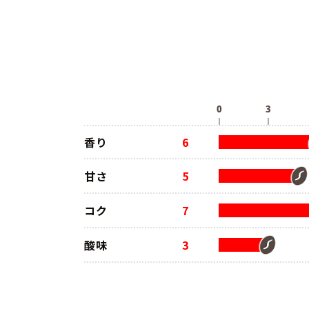
香り
6
甘さ
5
コク
7
酸味
3