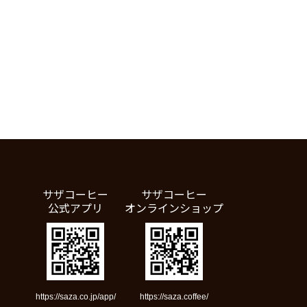
サザコーヒー
サザコーヒー
公式アプリ
オンラインショップ
https://saza.co.jp/app/
https://saza.coffee/