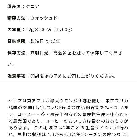
原産国
：ケニア
精製方法
：ウォッシュド
内容量
：12g×100袋（1200g）
賞味期限
：製造日より5年
保存方法
：直射日光、高温多湿を避けて保存してくださ
い。
注意事項
：開封後はお早めにお召し上がりください。
ケニアは東アフリカ最大のモンバサ港を擁し、東アフリカ
諸国の玄関口として地域経済の中心的役割を担っていま
す。コーヒー・茶・園芸作物などの農産物生産を中心とす
る農業国であり、コーヒーのおいしさは目をみはるものが
あります。 この地域では2年ごとの生産サイクルが行わ
れ、早期の収穫は 4月から6月と第2シーズンの終わりは1