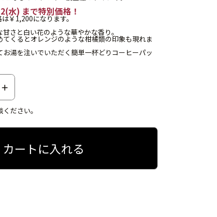
7/22(水) まで特別価格！
格は￥1,200になります。
な甘さと白い花のような華やかな香り。
めてくるとオレンジのような柑橘類の印象も現れま
てお湯を注いでいただく簡単一杯どりコーヒーパッ
談ください。
カートに入れる