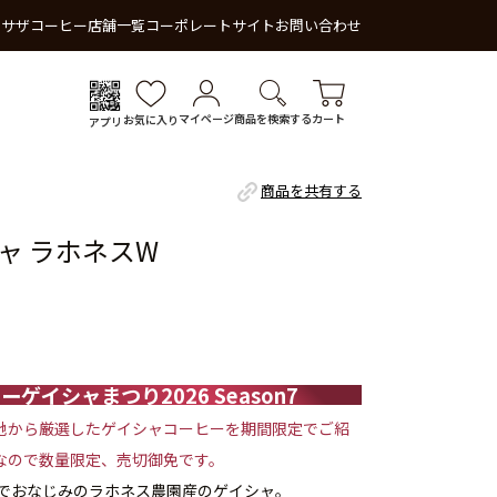
 サザコーヒー
店舗一覧
コーポレートサイト
お問い合わせ
マイページ
商品を検索する
カート
お気に入り
アプリ
商品を共有する
ャ ラホネスW
ゲイシャまつり2026 Season7
地から厳選したゲイシャコーヒーを期間限定でご紹
なので数量限定、売切御免です。
キでおなじみのラホネス農園産のゲイシャ。