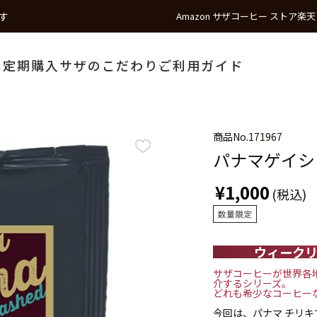
す
Amazon サザコーヒー ストア
楽天
う
定期購入
サザのこだわり
ご利用ガイド
商品No.
171967
パナマゲイシ
¥1,000
(税込)
ウィークリー
サザコーヒーが世界各
介するシリーズ。
どれも希少なコーヒー
今回は、パナマ チリ