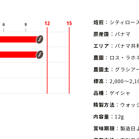
焙煎
：シティロー
原産国
：パナマ
エリア
：パナマ共
農園
：ロス・ラホ
農園主
：グラシア
標高
：2,000～2,1
品種
：ゲイシャ
精製方法
：ウォッ
内容量
：12g
賞味期限
：製造日