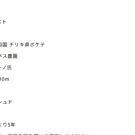
スト
和国 チリキ県ボケテ
ネス農園
ーノ氏
00m
シュド
より5年