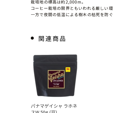
栽培地の標高は約2,000m。
コーヒー栽培の限界ともいわれる厳しい環
一方で夜間の低温による樹木の枯死を防
関連商品
パナマゲイシャ ラホネ
スW 50g (豆)