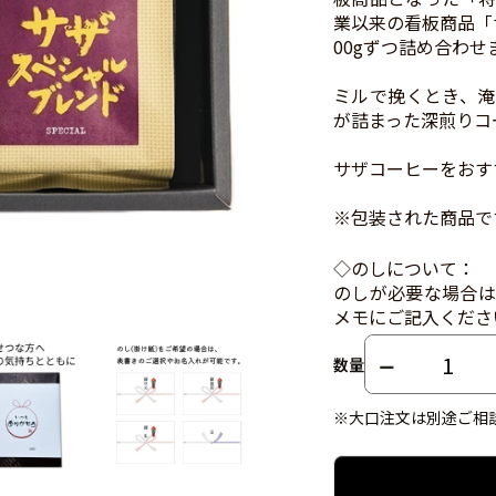
業以来の看板商品「
00gずつ詰め合わせ
ミルで挽くとき、淹
が詰まった深煎りコ
サザコーヒーをおす
※包装された商品で
◇のしについて：
のしが必要な場合は
メモにご記入くださ
数量
※大口注文は別途ご相