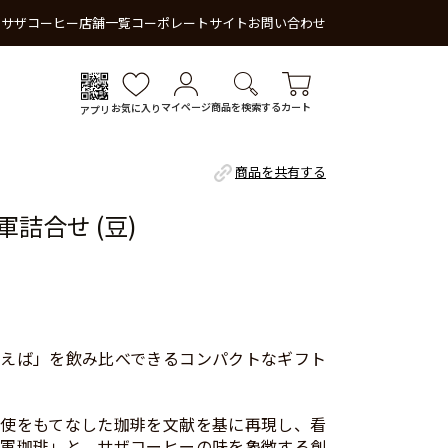
 サザコーヒー
店舗一覧
コーポレートサイト
お問い合わせ
マイページ
商品を検索する
カート
お気に入り
アプリ
商品を共有する
詰合せ (豆)
えば」を飲み比べできるコンパクトなギフト
使をもてなした珈琲を文献を基に再現し、看
軍珈琲」と、サザコーヒーの味を象徴する創