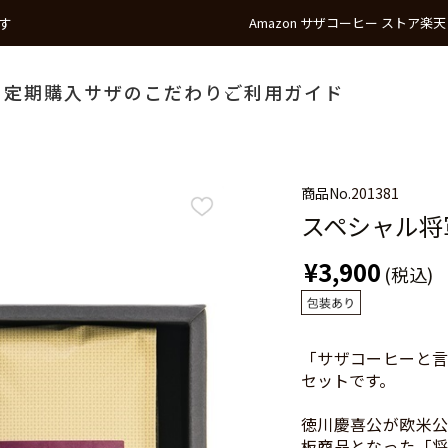
す
Amazon サザコーヒー ストア
楽天
う
定期購入
サザのこだわり
ご利用ガイド
商品No.
201381
スペシャル将軍
¥3,900
(税込)
「サザコーヒーと言
セットです。
徳川慶喜公が欧米公
板商品となった「将