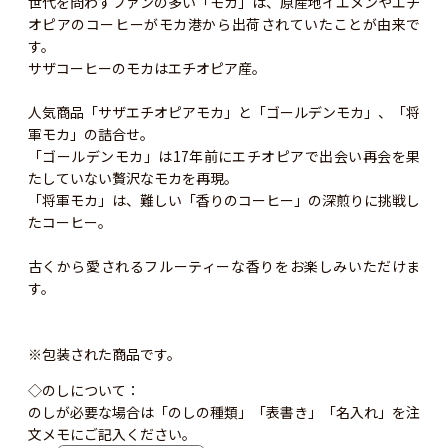
世代を問わずファンの多い「モカ」は、原産地イエメンやエチ
オピアのコーヒーがモカ港から出荷されていたことが由来で
す。
サザコーヒーのモカはエチオピア産。
人気商品「サザエチオピアモカ」と「ゴールデンモカ」、「将
軍モカ」の詰合せ。
「ゴールデンモカ」は17年前にエチオピアで出会い再会を果
たしていない贅沢なモカを再現。
「将軍モカ」は、難しい「香りのコーヒー」の深煎りに挑戦し
たコーヒー。
古くから愛されるフルーティーな香りをお楽しみいただけま
す。
※包装された商品です。
◇のしについて：
のしが必要な場合は「のしの種類」「表書き」「名入れ」を注
文メモにご記入ください。