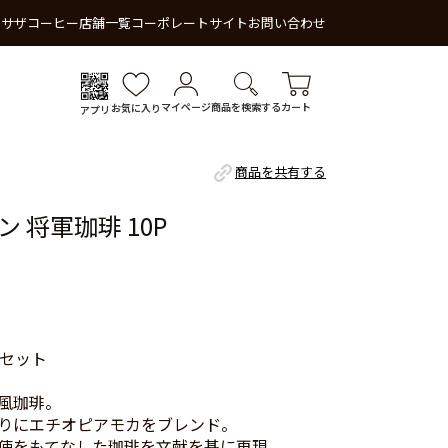
 サザコーヒー
店舗一覧
コーポレートサイト
お問い合わせ
マイページ
商品を検索する
カート
お気に入り
アプリ
商品を共有する
 将軍珈琲 10P
枚セット
風珈琲。
りにエチオピアモカをブレンド。
使をもてなした珈琲を文献を基に再現。