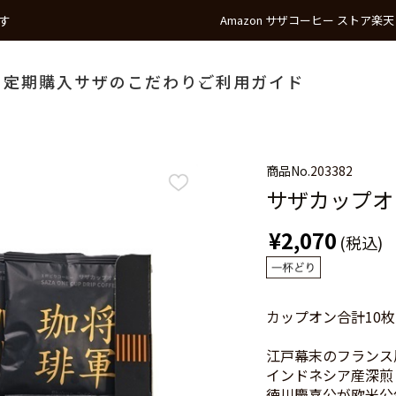
す
Amazon サザコーヒー ストア
楽天
う
定期購入
サザのこだわり
ご利用ガイド
商品No.
203382
サザカップオン
¥2,070
(税込)
カップオン合計10
江戸幕末のフランス
インドネシア産深煎
徳川慶喜公が欧米公