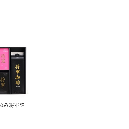
極み将軍詰