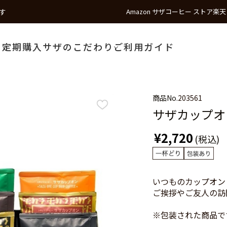
す
Amazon サザコーヒー ストア
楽天
う
定期購入
サザのこだわり
ご利用ガイド
商品No.
203561
サザカップオン
¥2,720
(税込)
いつものカップオン
ご挨拶やご友人の訪
※包装された商品で