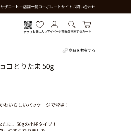
 サザコーヒー
店舗一覧
コーポレートサイト
お問い合わせ
マイページ
商品を検索する
カート
お気に入り
アプリ
商品を共有する
コとりたま 50g
かわいらしいパッケージで登場！
なたに。50gの小袋タイプ！
存しやすくなりました。