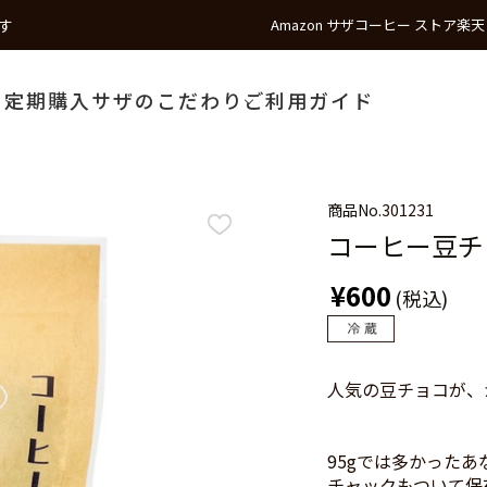
す
Amazon サザコーヒー ストア
楽天
う
定期購入
サザのこだわり
ご利用ガイド
商品No.
301231
コーヒー豆チョ
¥600
(税込)
人気の豆チョコが、
95gでは多かったあ
チャックもついて保