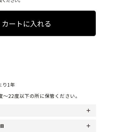
談ください。
カートに入れる
より1年
0度～22度以下の所に保管ください。
品目