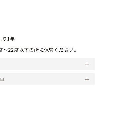
より1年
0度～22度以下の所に保管ください。
品目