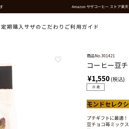
す
Amazon サザコーヒー ストア
楽天
う
定期購入
サザのこだわり
ご利用ガイド
商品No.
301421
コーヒー豆チ
¥1,550
(税込)
モンドセレクシ
プチギフトに最適！
豆チョコ苺ミックス