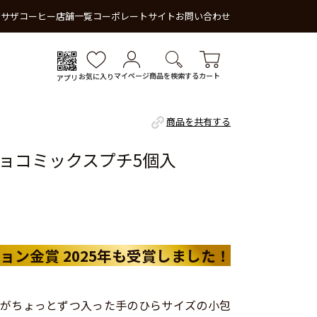
 サザコーヒー
店舗一覧
コーポレートサイト
お問い合わせ
マイページ
商品を検索する
カート
お気に入り
アプリ
商品を共有する
ョコミックスプチ5個入
ョン金賞 2025年も受賞しました！
がちょっとずつ入った手のひらサイズの小包