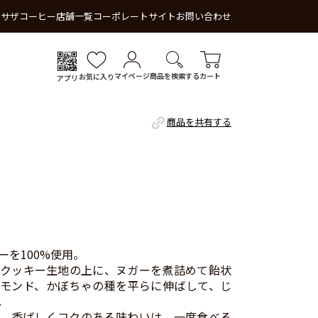
 サザコーヒー
店舗一覧
コーポレートサイト
お問い合わせ
マイページ
商品を検索する
カート
お気に入り
アプリ
商品を共有する
ーを100%使用。
クッキー生地の上に、ヌガーを煮詰めて飴状
モンド、かぼちゃの種を平らに伸ばして、じ
。
、香ばしくコクのある味わいは、一度食べる