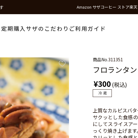
す
Amazon サザコーヒー ストア
楽天
う
定期購入
サザのこだわり
ご利用ガイド
商品No.
311351
フロランタン
¥300
(税込)
上質なカルピスバタ
サクッとした食感の
にしてスライスアー
っくり焼き上げます
カリッとした食感と