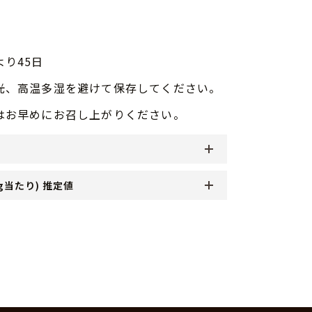
より45日
光、高温多湿を避けて保存してください。
はお早めにお召し上がりください。
g当たり) 推定値