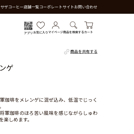
 サザコーヒー
店舗一覧
コーポレートサイト
お問い合わせ
マイページ
商品を検索する
カート
お気に入り
アプリ
商品を共有する
ンゲ
軍珈琲をメレンゲに混ぜ込み、低温でじっく
。
将軍珈琲のほろ苦い風味を感じながらしゅわ
を楽しめます。