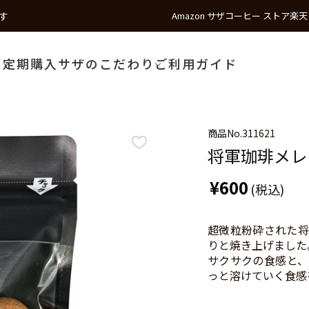
す
Amazon サザコーヒー ストア
楽天
う
定期購入
サザのこだわり
ご利用ガイド
商品No.
311621
将軍珈琲メレ
¥600
(税込)
超微粒粉砕された将
りと焼き上げました
サクサクの食感と、
っと溶けていく食感