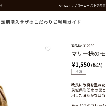
す
Amazon サザコーヒー ストア
楽天
う
定期購入
サザのこだわり
ご利用ガイド
商品No.
312030
マリー様のモ
¥1,550
(税込)
改良に改良を重ねた
茨城県岩間産の栗と
用した滑らかな口当
たっぷりのフレッシ