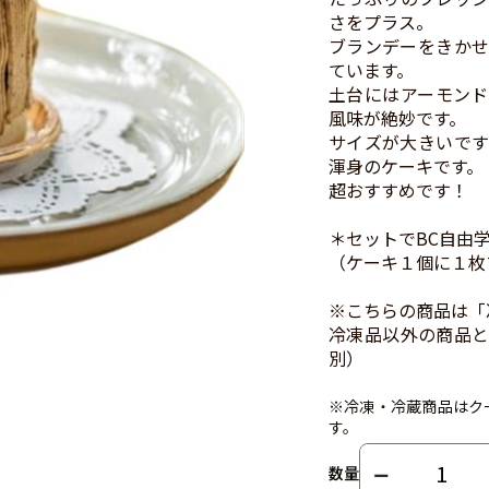
さをプラス。
ブランデーをきかせ
ています。
土台にはアーモンド
風味が絶妙です。
サイズが大きいです
渾身のケーキです。
超おすすめです！
＊セットでBC自由
（ケーキ１個に１枚
※こちらの商品は「
冷凍品以外の商品と
別）
※冷凍・冷蔵商品はク
す。
数量