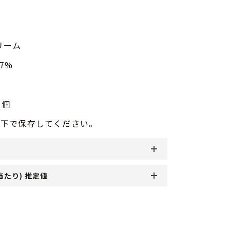
リーム
.7%
1個
度以下で保存してください。
当たり) 推定値