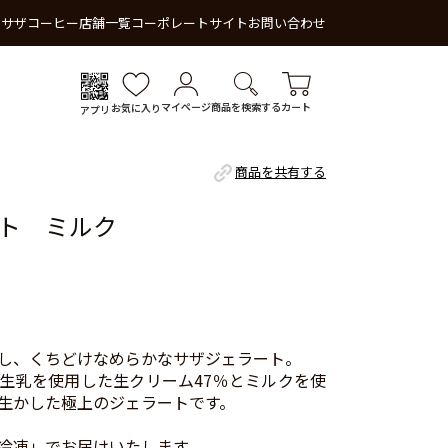
 サザコーヒー
店舗一覧
コーポレートサイト
お問い合わせ
マイページ
商品を検索する
カート
お気に入り
アプリ
商品を共有する
ト ミルク
し、くちどけなめらかなサザジェラート。
生乳を使用した生クリーム47％とミルクを使
生かした極上のジェラートです。
冷凍」でお届けいたします。