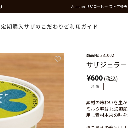
す
Amazon サザコーヒー ストア
楽天
う
定期購入
サザのこだわり
ご利用ガイド
商品No.
331002
サザジェラー
¥600
(税込)
素材の味わいを生か
ミルク味は北海道産
用し素材本来の味を
※こちらの商品は「