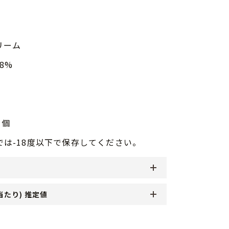
リーム
.8%
1個
では-18度以下で保存してください。
当たり) 推定値