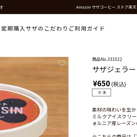
す
Amazon サザコーヒー ストア
楽天
う
定期購入
サザのこだわり
ご利用ガイド
商品No.
331022
サザジェラー
¥650
(税込)
素材の味わいを生か
ミルクアイスクリー
ォルニア産レーズン
※こちらの商品は「