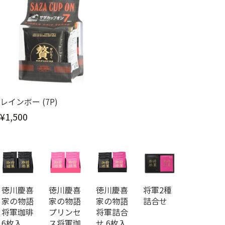
レインボー (7P)
¥1,500
徳川慶喜
徳川慶喜
徳川慶喜
将軍2種
家の物語
家の物語
家の物語
詰合せ
将軍珈琲
プリンセ
将軍詰合
6枚入
ス将軍珈
せ 6枚入