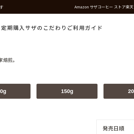
す
Amazon サザコーヒー ストア
楽天
う
定期購入
サザのこだわり
ご利用ガイド
家焙煎。
0g
150g
20