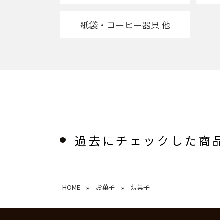
紙袋・コーヒー器具 他
過去にチェックした商
HOME
お菓子
焼菓子
»
»