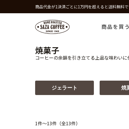
商品代金が1決済ごとに1万円を超えると送料無料で
商品を買
焼菓子
コーヒーの余韻を引き立てる上品な味わいに
ジェラート
焼
1件～13件（全13件）