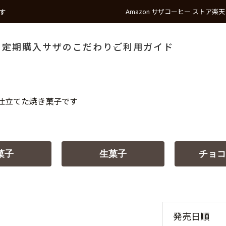
す
Amazon サザコーヒー ストア
楽天
う
定期購入
サザのこだわり
ご利用ガイド
仕立てた焼き菓子です
菓子
生菓子
チョコ