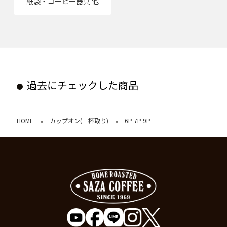
紙袋・コーヒー器具 他
過去にチェックした商品
HOME
カップオン(一杯取り)
6P 7P 9P
»
»