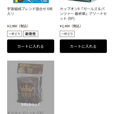
宇宙組成ブレンド詰合せ 6枚
カップオン9『ガールズ＆パ
入リ
ンツァー 最終章』アソートセ
ット (9P)
¥2,980（税込）
¥2,400（税込）
SOLDOUT
ドルチェブレンド (7P)