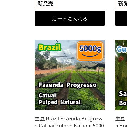
生豆 Brazil Fazenda Progress
生豆 G
o Catuai Pulped Natural 5000
n Bo