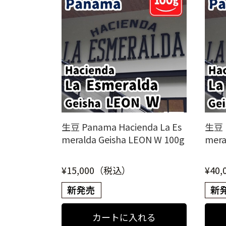
生豆 Panama Hacienda La Es
生豆 P
meralda Geisha LEON W 100g
mera
¥15,000（税込）
¥40