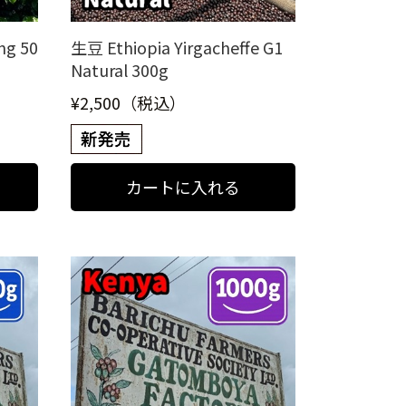
ng 50
生豆 Ethiopia Yirgacheffe G1
Natural 300g
¥2,500（税込）