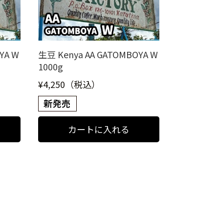
YA W
生豆 Kenya AA GATOMBOYA W
1000g
¥4,250（税込）