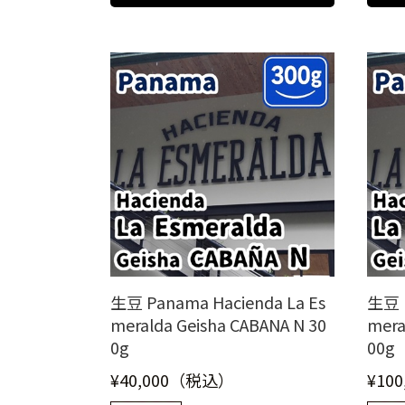
生豆 Panama Hacienda La Es
生豆 P
meralda Geisha CABANA N 30
mera
0g
00g
¥40,000（税込）
¥10