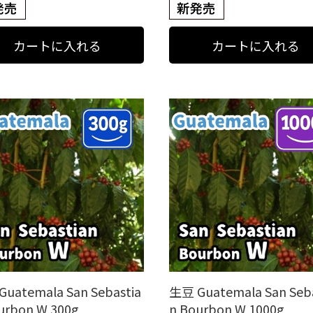
uatemala San Sebastia
生豆 Guatemala San Seba
urbon W 300g
n Bourbon W 1000g