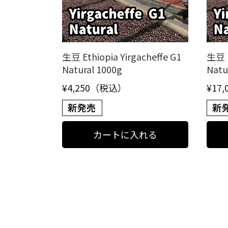
生豆 Ethiopia Yirgacheffe G1
生豆 E
Natural 1000g
Natu
¥4,250（税込）
¥17