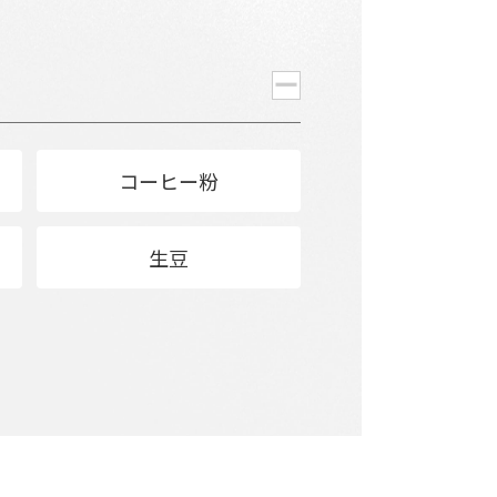
コーヒー粉
生豆