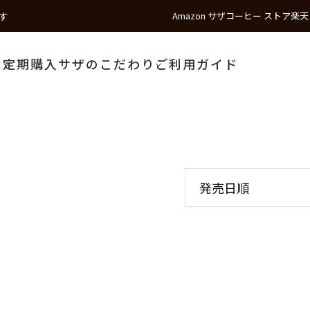
す
Amazon サザコーヒー ストア
楽天
う
定期購入
サザのこだわり
ご利用ガイド