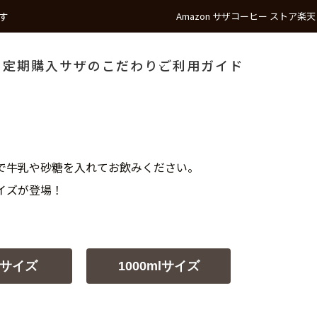
す
Amazon サザコーヒー ストア
楽天
う
定期購入
サザのこだわり
ご利用ガイド
で牛乳や砂糖を入れてお飲みください。
サイズが登場！
lサイズ
1000mlサイズ