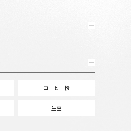
コーヒー粉
生豆