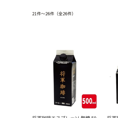
21件～26件（全26件）
将軍珈琲エスプレッソ 無糖 50
将軍