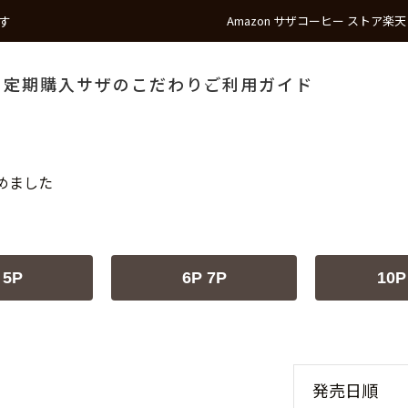
す
Amazon サザコーヒー ストア
楽天
う
定期購入
サザのこだわり
ご利用ガイド
めました
 5P
6P 7P
10P