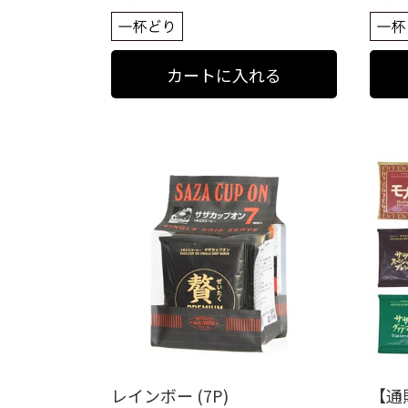
レインボー (7P)
【通