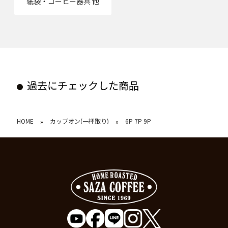
紙袋・コーヒー器具 他
過去にチェックした商品
HOME
カップオン(一杯取り)
6P 7P 9P
»
»