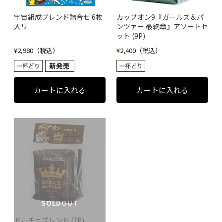
宇宙組成ブレンド詰合せ 6枚
カップオン9『ガールズ＆パ
入リ
ンツァー 最終章』アソートセ
ット (9P)
¥2,980（税込）
¥2,400（税込）
SOLDOUT
ドルチェブレンド (7P)