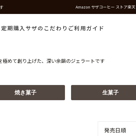
す
Amazon サザコーヒー ストア
楽天
う
定期購入
サザのこだわり
ご利用ガイド
を極めて創り上げた、深い余韻のジェラートです
焼き菓子
生菓子