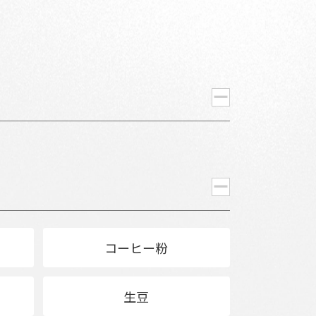
コーヒー粉
生豆